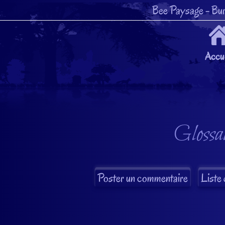
Bee Paysage
- Bur
Accue
Glossai
Liste 