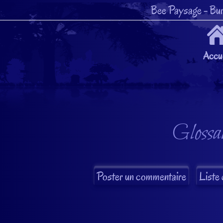
Bee Paysage
- Bur
Accue
Glossai
Liste 