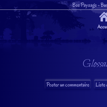
Bee Paysage
- Bur
Accue
Glossai
Liste 