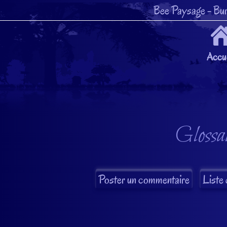
Bee Paysage
- Bur
Accue
Glossai
Liste 