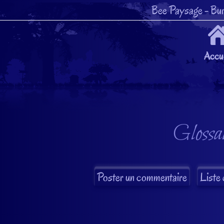
Bee Paysage
- Bur
Accue
Glossai
Liste 