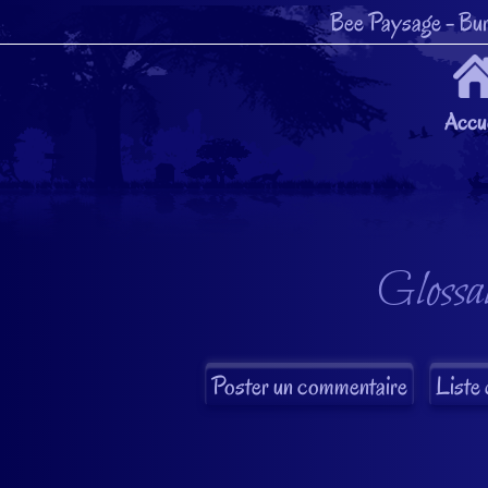
Bee Paysage
- Bur
Accue
Glossai
Liste 