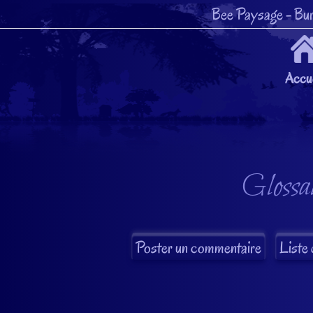
Bee Paysage
- Bur
Accue
Glossai
Liste 