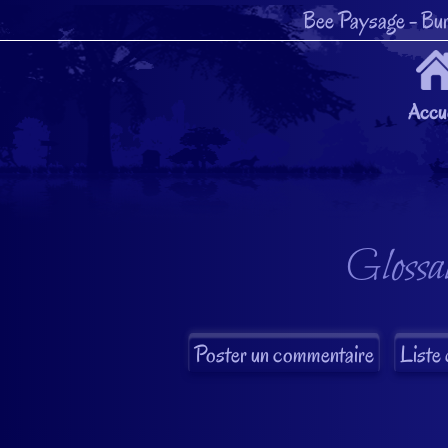
Bee Paysage
- Bur
Accue
Glossai
Liste 