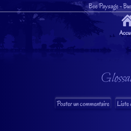
Bee Paysage
- Bur
Accue
Glossai
Liste 