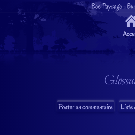
Bee Paysage
- Bur
Accue
Glossai
Liste 