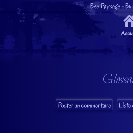
Bee Paysage
- Bur
Accue
Glossai
Liste 