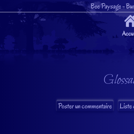
Bee Paysage
- Bur
Accue
Glossai
Liste 