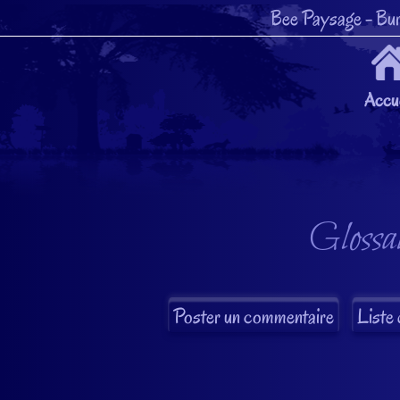
Bee Paysage
- Bur
Accue
Glossai
Liste 