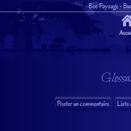
Bee Paysage
- Bur
Accue
Glossai
Liste 