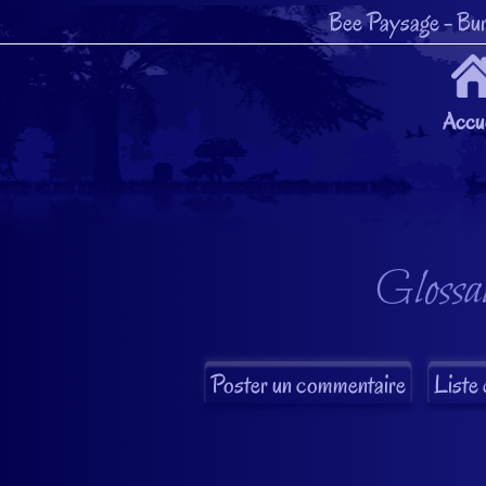
Bee Paysage
- Bur
Accue
Glossai
Liste 