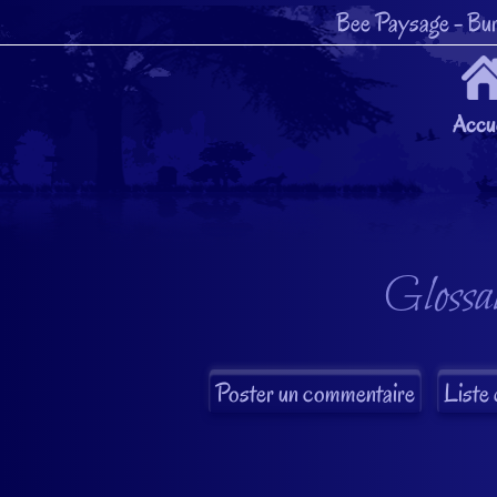
Bee Paysage
- Bur
Accue
Glossai
Liste 