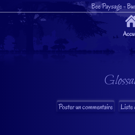
Bee Paysage
- Bur
Accue
Glossai
Liste 