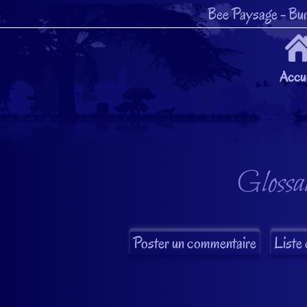
Bee Paysage
- Bur
Accue
Glossai
Liste 