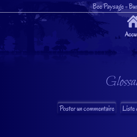
Bee Paysage
- Bur
Accue
Glossai
Liste 