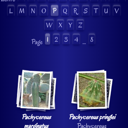
L
M
N
O
P
Q
R
S
T
U
V
W
X
Y
Z
1
2
3
4
8
Page
...
Pachycereus
Pachycereus pringlei
marginatus
Pachycereus