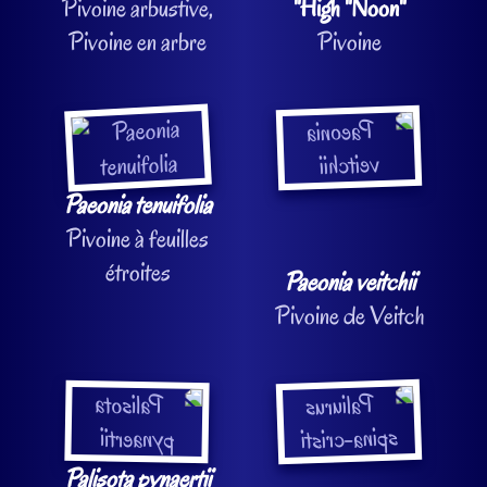
Pivoine arbustive,
"High "Noon"
Pivoine en arbre
Pivoine
Paeonia tenuifolia
Pivoine à feuilles
étroites
Paeonia veitchii
Pivoine de Veitch
Palisota pynaertii