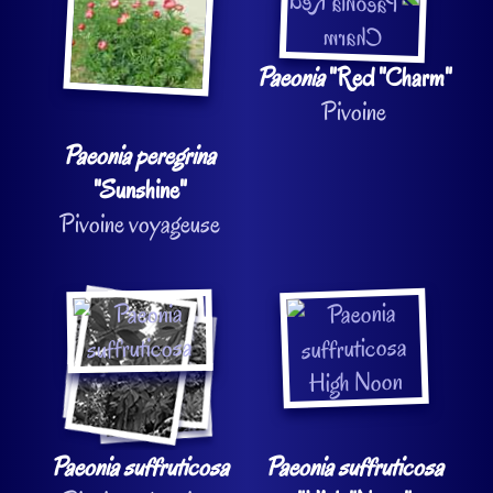
Paeonia
"Red "Charm"
Pivoine
Paeonia peregrina
"Sunshine"
Pivoine voyageuse
Paeonia suffruticosa
Paeonia suffruticosa