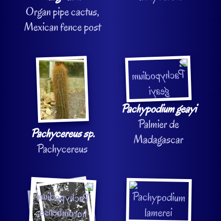
Organ pipe cactus,
Mexican fence post
Pachypodium geayi
Palmier de
Pachycereus sp.
Madagascar
Pachycereus