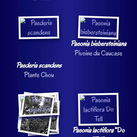
Paeonia biebersteiniana
Pivoine du Caucase
Paederia scandens
Plante Chou
Paeonia lactiflora
"Do