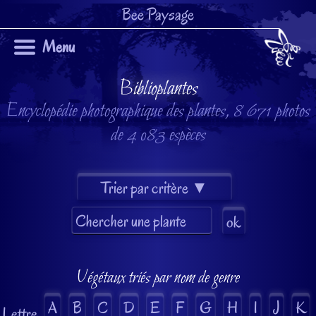
Bee Paysage
Menu
Biblioplantes
Encyclopédie photographique des plantes, 8 671 photos
de 4 083 espèces
Végétaux triés par nom de genre
A
B
C
D
E
F
G
H
I
J
K
Lettre