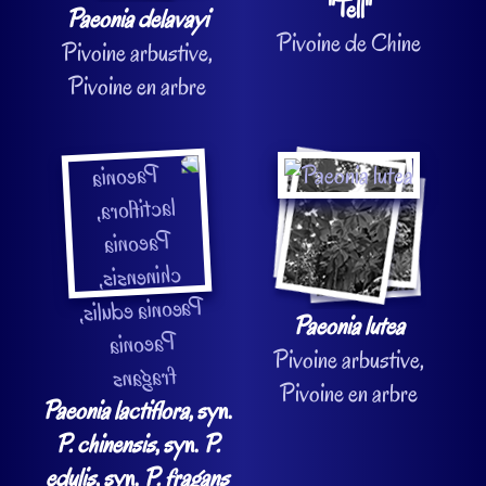
"Tell"
Paeonia delavayi
Pivoine de Chine
Pivoine arbustive,
Pivoine en arbre
Paeonia lutea
Pivoine arbustive,
Pivoine en arbre
Paeonia lactiflora
, syn.
P. chinensis
, syn.
P.
edulis
, syn.
P. fragans