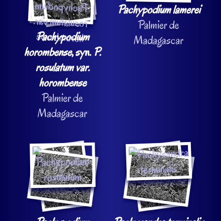
Pachypodium lamerei
Palmier de
Pachypodium
Madagascar
horombense
, syn.
P.
rosulatum var.
horombense
Palmier de
Madagascar