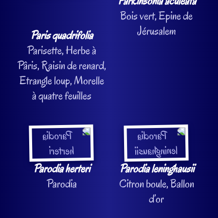
Parkinsonia aculeata
Bois vert, Epine de
Jérusalem
Paris quadrifolia
Parisette, Herbe à
Pâris, Raisin de renard,
Etrangle loup, Morelle
à quatre feuilles
Parodia herteri
Parodia leninghausii
Parodia
Citron boule, Ballon
d’or