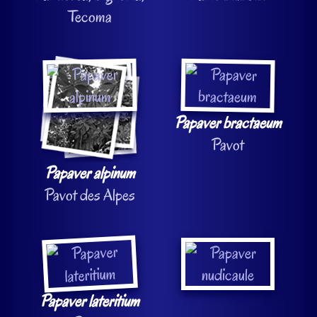
Tecoma
Papaver bractaeum
Pavot
Papaver alpinum
Pavot des Alpes
Papaver lateritium