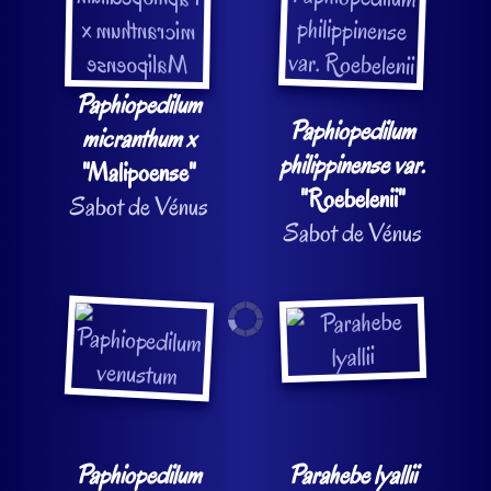
Paphiopedilum
Paphiopedilum
micranthum x
philippinense var.
"Malipoense"
"Roebelenii"
Sabot de Vénus
Sabot de Vénus
Paphiopedilum
Parahebe lyallii