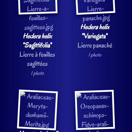
Hedera helix
Hedera helix
"Variegata"
"Sagittifolia"
Lierre panaché
Lierre à feuilles
1 photo
sagittées
1 photo