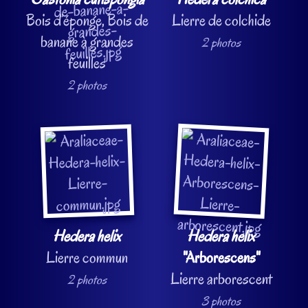
Bois d’éponge, Bois de
Lierre de colchide
banane à grandes
2 photos
feuilles
2 photos
Hedera helix
Hedera helix
Lierre commun
"Arborescens"
Lierre arborescent
2 photos
3 photos