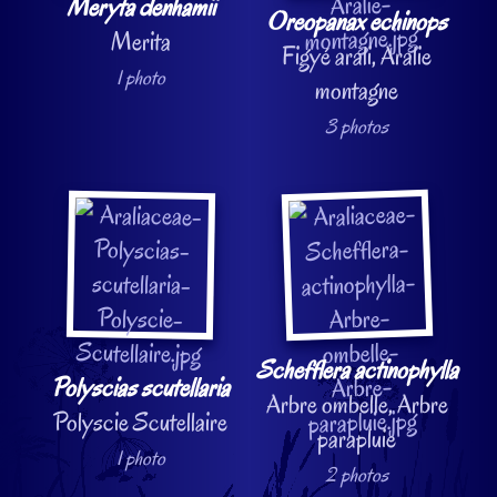
Meryta denhamii
Oreopanax echinops
Merita
Figyé arali, Aralie
1 photo
montagne
3 photos
Schefflera actinophylla
Polyscias scutellaria
Arbre ombelle, Arbre
Polyscie Scutellaire
parapluie
1 photo
2 photos