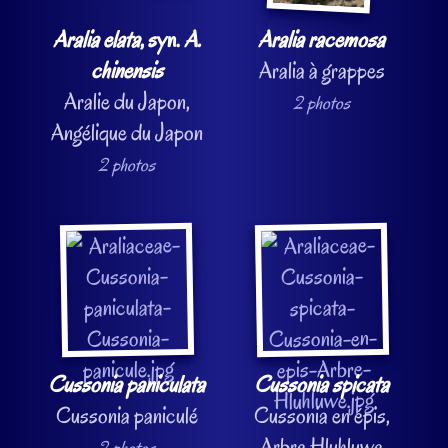
Aralia elata
, syn.
A.
Aralia racemosa
chinensis
Aralia à grappes
Aralie du Japon,
2 photos
Angélique du Japon
2 photos
Cussonia paniculata
Cussonia spicata
Cussonia paniculé
Cussonia en épis,
Arbre Hluhluwe
2 photos