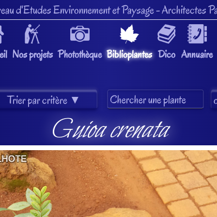
eau d'Etudes Environnement et Paysage
- Architectes Pa
il
Nos projets
Photothèque
Biblioplantes
Dico
Annuaire
Guioa crenata