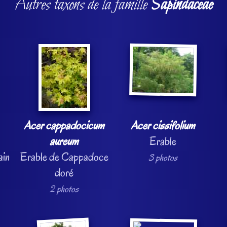
Autres taxons de la famille
Sapindaceae
Acer cappadocicum
Acer cissifolium
aureum
Erable
ain
Erable de Cappadoce
3 photos
doré
2 photos