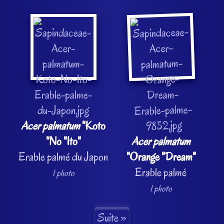
Acer palmatum
"Koto
"No "Ito"
Acer palmatum
Erable palmé du Japon
"Orange "Dream"
Erable palmé
1 photo
1 photo