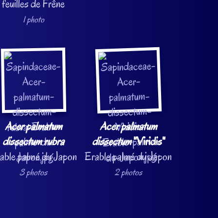
feuilles de Frêne
1 photo
Acer palmatum
Acer palmatum
dissectum rubra
dissectum
"Viridis"
able palmé du Japon
Erable palmé du Japon
3 photos
2 photos