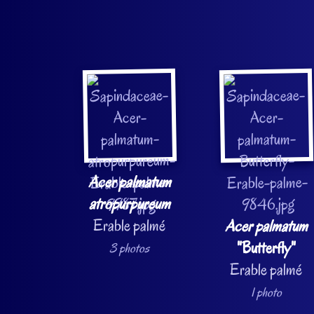
Acer palmatum
atropurpureum
Erable palmé
Acer palmatum
"Butterfly"
3 photos
Erable palmé
1 photo