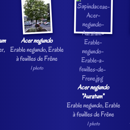
num
Acer negundo
er,
Erable negundo, Erable
à feuilles de Frêne
1 photo
Acer negundo
"Auratum"
Erable negundo, Erable
à feuilles de Frêne
1 photo