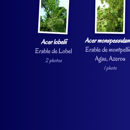
Acer monspessula
Acer lobelii
Erable de montpelli
Erable de Lobel
Agas, Azerou
2 photos
1 photo