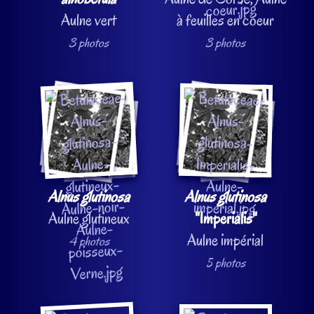
Aulne vert
à feuilles en coeur
3 photos
3 photos
Alnus glutinosa
Alnus glutinosa
Aulne glutineux
"Imperialis"
Aulne impérial
4 photos
5 photos