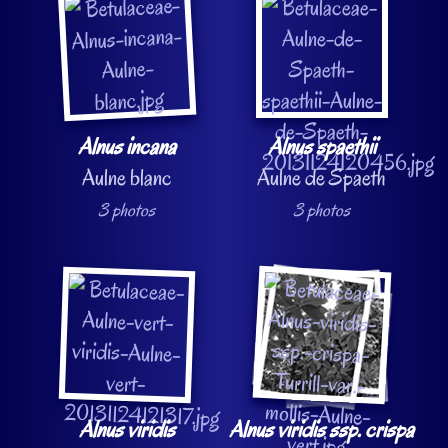
Alnus incana
Alnus spaethii
Aulne blanc
Aulne de Spaeth
3 photos
3 photos
Alnus viridis
Alnus viridis ssp. crispa