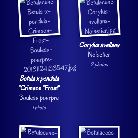
Corylus avellana
Noisetier
2 photos
Betula x pendula
"Crimson "Frost"
Bouleau pourpre
1 photo