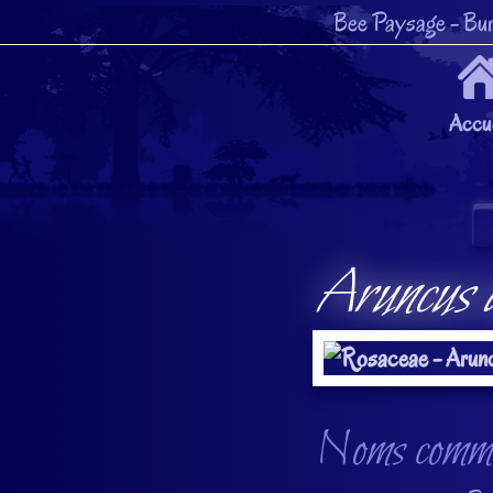
Bee Paysage
- Bur
Accue
Aruncus a
Noms commun