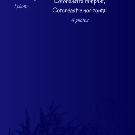
Cotonéastre rampant,
1 photo
Cotonéastre horizontal
4 photos