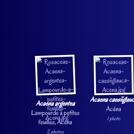
Acaena caesiiglau
Acaena argentea
Acéna
Lampourde à petites
1 photo
feuilles, Acéna
2 photos