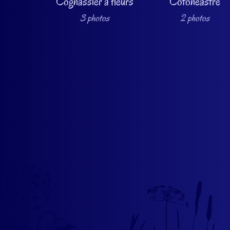
Cognassier à fleurs
Cotonéastre
3 photos
2 photos