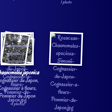
1 photo
aenomeles japonica
ognassier du Japon,
ognassier à fleurs,
Pommier du Japon
4 photos