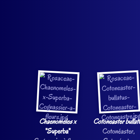
Chaenomeles x
Cotoneaster bullat
"Superba"
Cotonéaster,