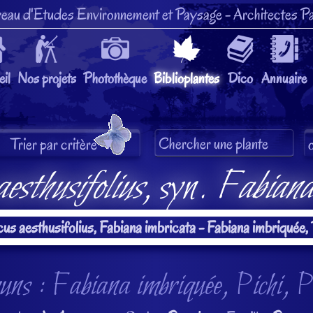
eau d'Etudes Environnement et Paysage
- Architectes Pa
il
Nos projets
Photothèque
Biblioplantes
Dico
Annuaire
esthusifolius
, syn.
Fabiana
s : Fabiana imbriquée, Pichi, 