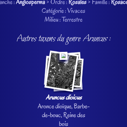
anche :
Angiosperma
> Ordre :
Rosales
> Famille :
Rosac
Catégorie : Vivaces
Milieu : Terrestre
Autres taxons du genre
Aruncus
:
Aruncus dioicus
Aronce dioïque, Barbe-
de-bouc, Reine des
bois