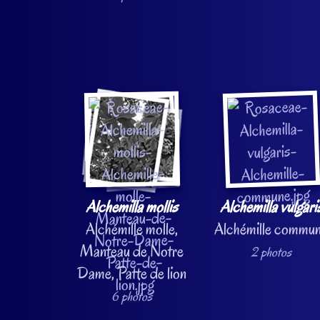
Alchemilla mollis
Alchemilla vulgari
Alchémille molle,
Alchémille commu
Manteau de Notre
2 photos
Dame, Patte de lion
6 photos