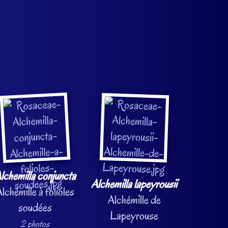
lchemilla conjuncta
Alchemilla lapeyrousii
lchémille à folioles
Alchémille de
soudées
Lapeyrouse
2 photos