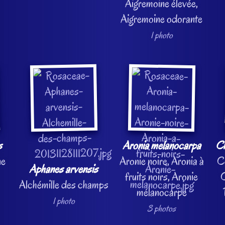
Aigremoine élevée,
Aigremoine odorante
1 photo
s
Aronia melanocarpa
Ch
ne
Aronie noire, Aronia à
C
Aphanes arvensis
fruits noirs, Aronie
C
Alchémille des champs
mélanocarpe
1 photo
3 photos