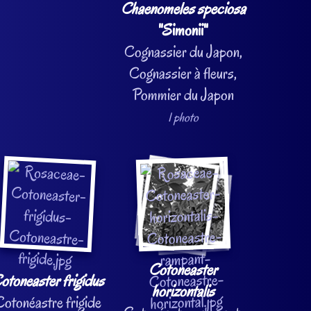
Chaenomeles speciosa
"Simonii"
Cognassier du Japon,
Cognassier à fleurs,
Pommier du Japon
1 photo
Cotoneaster
otoneaster frigidus
horizontalis
otonéastre frigide