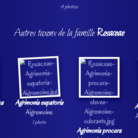
4 photos
Autres taxons de la famille
Rosaceae
ca
Agrimonia eupatoria
A
Aigremoine
A
1 photo
Agrimonia procera