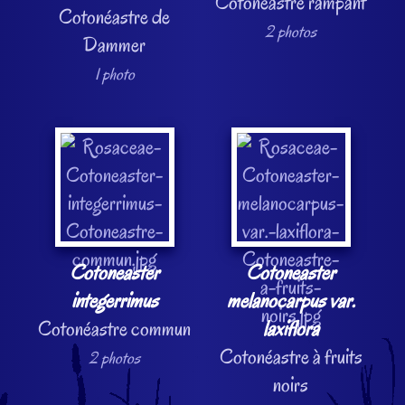
Cotonéastre rampant
Cotonéastre de
2 photos
Dammer
1 photo
Cotoneaster
Cotoneaster
integerrimus
melanocarpus var.
Cotonéastre commun
laxiflora
Cotonéastre à fruits
2 photos
noirs