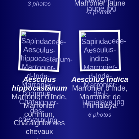
Marronier jaune
3 photos
3 photos
Aesculus
Aesculus indica
hippocastanum
Marronier d’Inde,
Marronier d’Inde,
Marronier de
Marronier
l’Himalaya
commun,
6 photos
Châtaignier des
chevaux