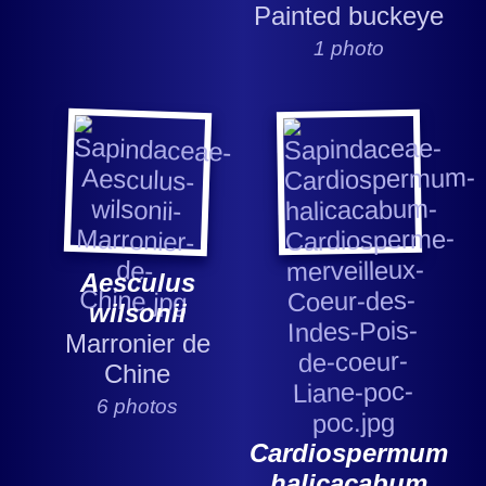
Painted buckeye
1 photo
Aesculus
wilsonii
Marronier de
Chine
6 photos
Cardiospermum
halicacabum