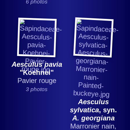
6 photos
Aesculus pavia
"Koehnei"
Pavier rouge
3 photos
Aesculus
sylvatica
, syn.
A. georgiana
Marronier nain,