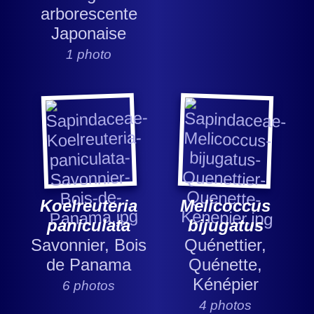
arborescente
Japonaise
1 photo
Koelreuteria
Melicoccus
paniculata
bijugatus
Savonnier, Bois
Quénettier,
de Panama
Quénette,
Kénépier
6 photos
4 photos