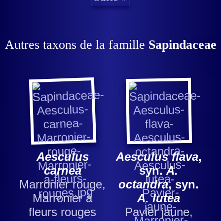
Autres taxons de la famille
Sapindaceae
Aesculus
Aesculus flava
,
carnea
syn.
A.
Marronier rouge,
octandra
, syn.
Marronier à
A. lutea
fleurs rouges
Pavier jaune,