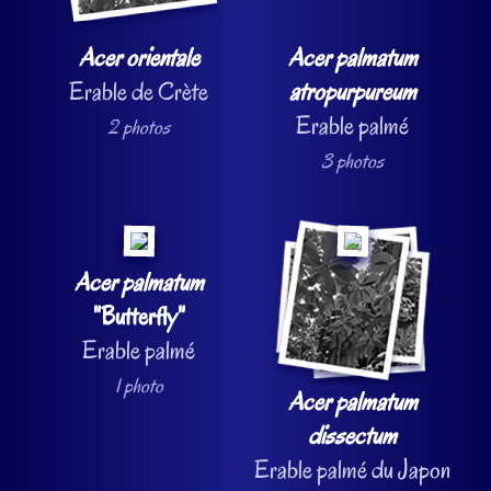
Acer orientale
Acer palmatum
Erable de Crète
atropurpureum
Erable palmé
2 photos
3 photos
Acer palmatum
"Butterfly"
Erable palmé
1 photo
Acer palmatum
dissectum
Erable palmé du Japon