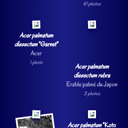
10 photos
Acer palmatum
dissectum
"Garnet"
Acer
1 photo
Acer palmatum
dissectum rubra
Erable palmé du Japon
3 photos
Acer palmatum
"Koto