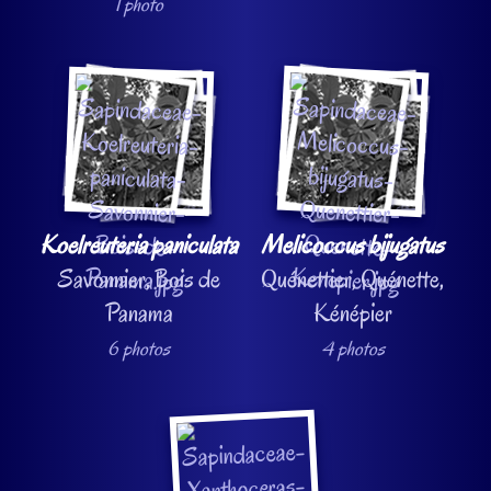
1 photo
Koelreuteria paniculata
Melicoccus bijugatus
Savonnier, Bois de
Quénettier, Quénette,
Panama
Kénépier
6 photos
4 photos