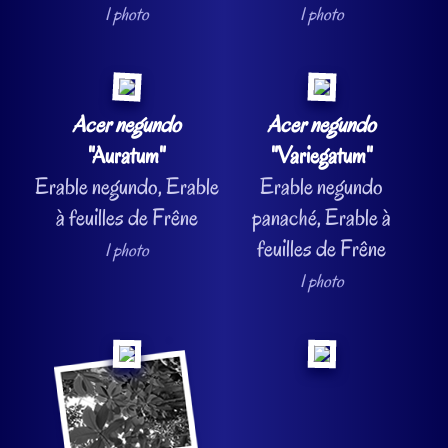
1 photo
1 photo
Acer negundo
Acer negundo
"Auratum"
"Variegatum"
Erable negundo, Erable
Erable negundo
à feuilles de Frêne
panaché, Erable à
feuilles de Frêne
1 photo
1 photo