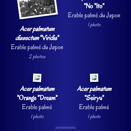
"No "Ito"
Erable palmé du Japon
1 photo
Acer palmatum
dissectum
"Viridis"
Erable palmé du Japon
2 photos
Acer palmatum
Acer palmatum
"Orange "Dream"
"Seiryu"
Erable palmé
Erable palmé
1 photo
1 photo