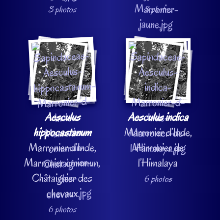
3 photos
3 photos
Aesculus
Aesculus indica
hippocastanum
Marronier d’Inde,
Marronier d’Inde,
Marronier de
Marronier commun,
l’Himalaya
Châtaignier des
6 photos
chevaux
6 photos