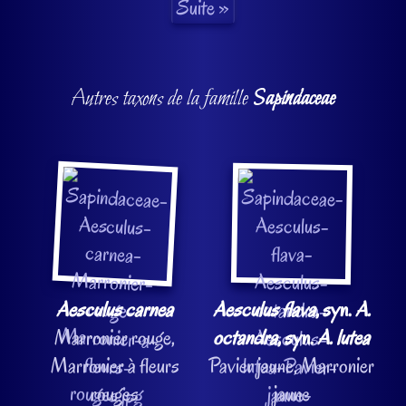
Autres taxons de la famille
Sapindaceae
Aesculus carnea
Aesculus flava
, syn.
A.
Marronier rouge,
octandra
, syn.
A. lutea
Marronier à fleurs
Pavier jaune, Marronier
rouges
jaune