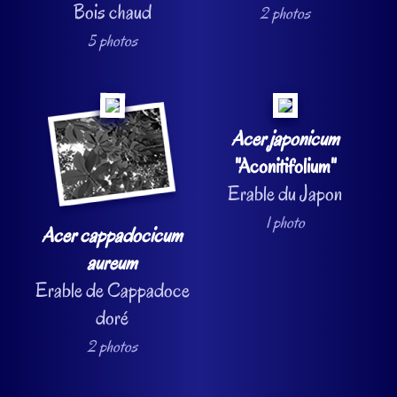
Bois chaud
2 photos
5 photos
Acer japonicum
"Aconitifolium"
Erable du Japon
1 photo
Acer cappadocicum
aureum
Erable de Cappadoce
doré
2 photos