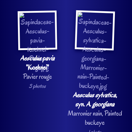
Aesculus pavia
"Koehnei"
Pavier rouge
3 photos
Aesculus sylvatica
,
syn.
A. georgiana
Marronier nain, Painted
buckeye
1 photo