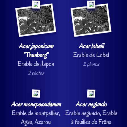
Acer japonicum
Acer lobelii
"Thunberg"
Erable de Lobel
Erable du Japon
2 photos
2 photos
Acer monspessulanum
Acer negundo
Erable de montpellier,
Erable negundo, Erable
Agas, Azerou
à feuilles de Frêne