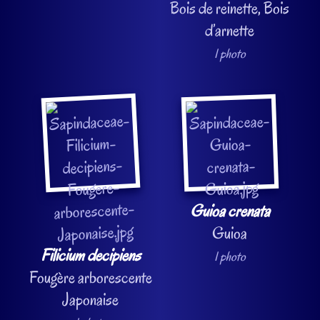
Bois de reinette, Bois
d’arnette
1 photo
Guioa crenata
Guioa
Filicium decipiens
1 photo
Fougère arborescente
Japonaise