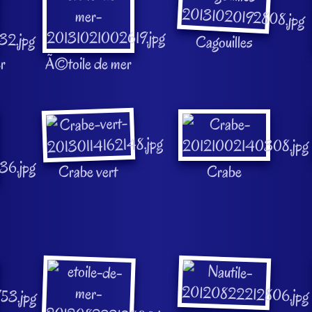
Cagouilles
r
Ã©toile de mer
Crabe vert
Crabe