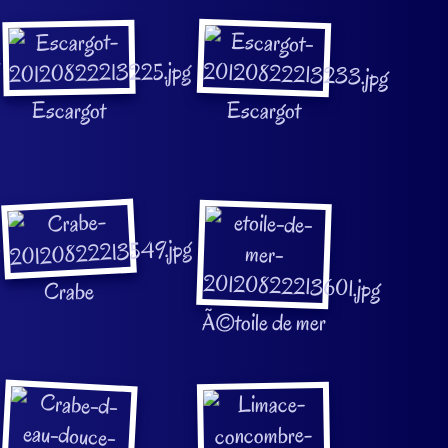
Escargot
Escargot
Crabe
Ã©toile de mer