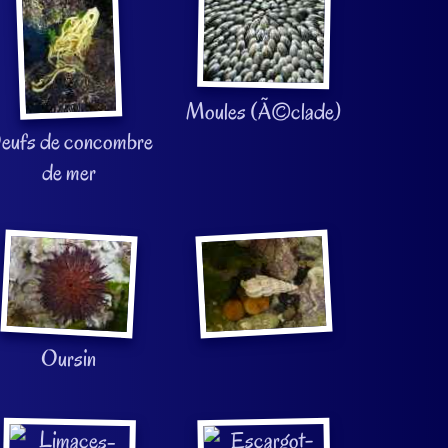
Moules (Ã©clade)
eufs de concombre
de mer
Oursin