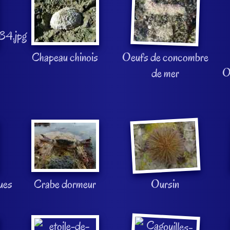
Chapeau chinois
Oeufs de concombre
O
de mer
ues
Crabe dormeur
Oursin