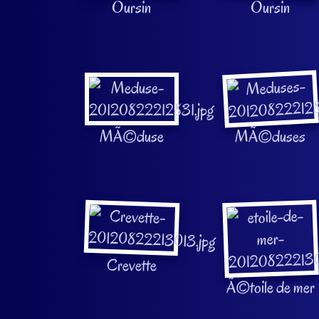
Oursin
Oursin
MÃ©duse
MÃ©duses
Crevette
Ã©toile de mer