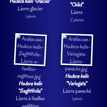
Hedera helix
"Glacier"
"Child"
Lierre glacier
Lierre
1 photo
2 photos
Hedera helix
Hedera helix
"Variegata"
"Sagittifolia"
Lierre panaché
Lierre à feuilles
1 photo
sagittées