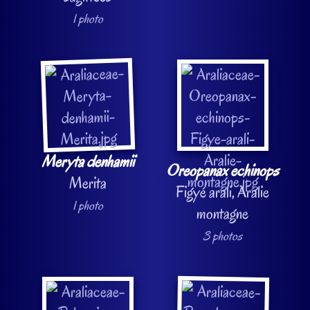
1 photo
Meryta denhamii
Oreopanax echinops
Merita
Figyé arali, Aralie
1 photo
montagne
3 photos