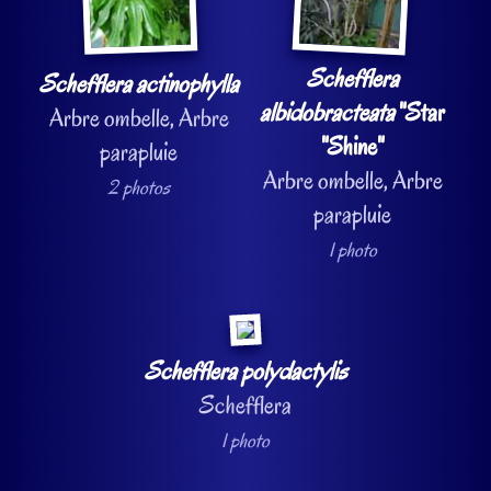
Schefflera
Schefflera actinophylla
albidobracteata
"Star
Arbre ombelle, Arbre
"Shine"
parapluie
Arbre ombelle, Arbre
2 photos
parapluie
1 photo
Schefflera polydactylis
Schefflera
1 photo