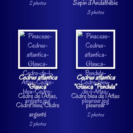
Sapin d’Andalousie
2 photos
3 photos
Cedrus atlantica
Cedrus atlantica
"Glauca"
"Glauca "Pendula"
Cèdre de l’Atlas,
Cèdre bleu de l’Atlas
Cèdre bleu, Cèdre
pleureur
argenté
2 photos
2 photos