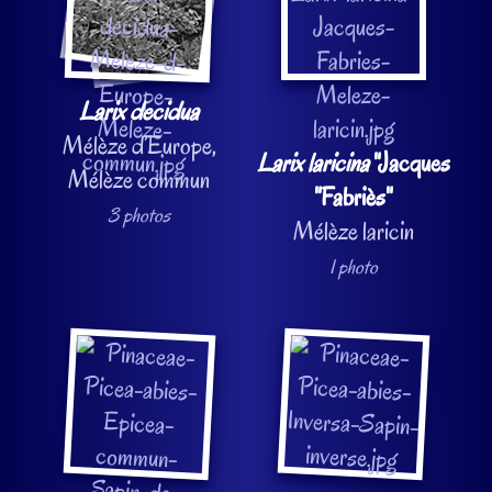
Larix decidua
Mélèze d’Europe,
Larix laricina
"Jacques
Mélèze commun
"Fabriès"
3 photos
Mélèze laricin
1 photo