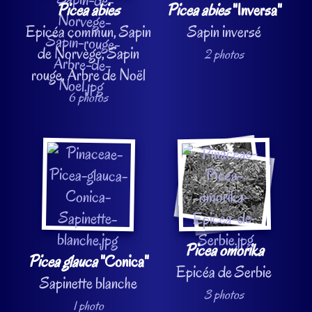
Picea abies
Picea abies
"Inversa"
Epicéa commun, Sapin
Sapin inversé
de Norvège, Sapin
2 photos
rouge, Arbre de Noël
6 photos
Picea omorika
Picea glauca
"Conica"
Epicéa de Serbie
Sapinette blanche
3 photos
1 photo