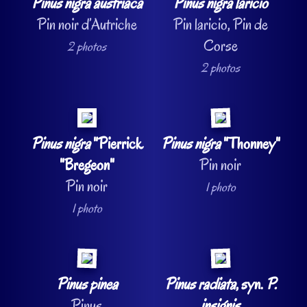
Pinus nigra austriaca
Pinus nigra laricio
Pin noir d’Autriche
Pin laricio, Pin de
Corse
2 photos
2 photos
Pinus nigra
"Pierrick
Pinus nigra
"Thonney"
"Bregeon"
Pin noir
Pin noir
1 photo
1 photo
Pinus pinea
Pinus radiata
, syn.
P.
Pinus
insignis