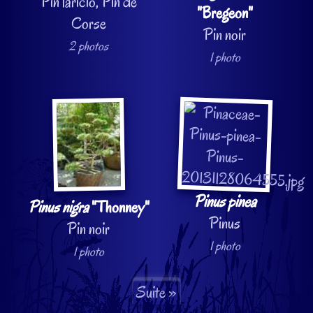
Pin laricio, Pin de
"Bregeon"
Corse
Pin noir
2 photos
1 photo
Pinus pinea
Pinus nigra
"Thonney"
Pinus
Pin noir
1 photo
1 photo