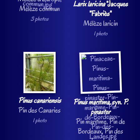
Larix laricina
"Jacques
Mélèze commun
"Fabriès"
3 photos
Mélèze laricin
1 photo
Pinus canariensis
Pinus maritima
, syn.
P.
Pin des Canaries
pinaster
1 photo
Pin maritime, Pin de
Bordeaux, Pin des