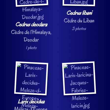
Cedrus libani
Cèdre du Liban
Cedrus deodara
3 photos
Cèdre de l’Himalaya,
Deodar
1 photo
Larix decidua
Mélèze d’Europe,