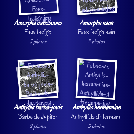
Amorpha canescens
Amorpha nana
Faux Indigo
Faux indigo nain
5 photos
2 photos
Anthyllis barba-jovis
Anthyllis hermanniae
Barbe de Jupiter
Anthyllide d’Hermann
2 photos
5 photos