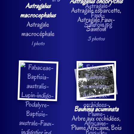
Astragalus onobrychis
Astragalus
Astragale esparcette,
macrocephalus
Astragale Faux-
Astragale
Sainfoin
macrocéphale
3 photos
1 photo
Bauhinia acuminata
Arbre aux orchidées,
Plume Africaine, Bois