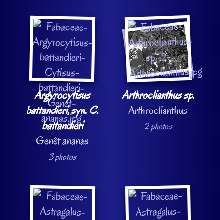
Argyrocytisus
Arthroclianthus sp.
battandieri
, syn.
C.
Arthroclianthus
battandieri
2 photos
Genêt ananas
3 photos