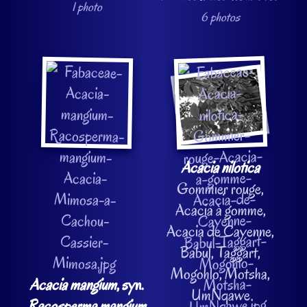
1 photo
6 photos
Acacia nilotica
Gommier rouge,
Acacia à gomme,
Acacia de Cayenne,
Babul, Taggart,
Mogohlo, Motsha,
Acacia mangium
, syn.
UmNqawe
Racosperma mangium