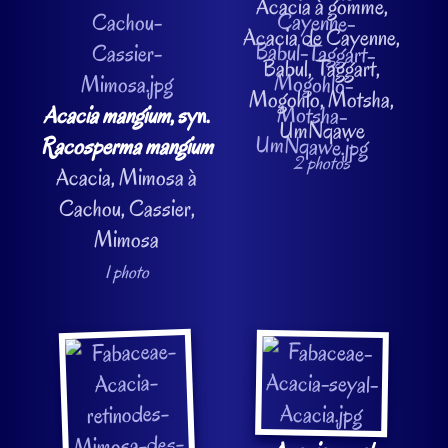
Acacia à gomme,
Acacia de Cayenne,
Babul, Taggart,
Mogohlo, Motsha,
Acacia mangium
, syn.
UmNqawe
Racosperma mangium
2 photos
Acacia, Mimosa à
Cachou, Cassier,
Mimosa
1 photo