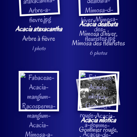
Acacia dealbata
Acacia ataxacantha
Mimosa d’hiver,
Arbre à fièvre
Mimosa des fleuristes
1 photo
6 photos
Acacia nilotica
Gommier rouge,