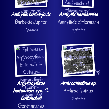
Anthyllis barba-jovis
Anthyllis hermanniae
Barbe de Jupiter
Anthyllide d’Hermann
2 photos
5 photos
Argyrocytisus
Arthroclianthus sp.
battandieri
, syn.
C.
Arthroclianthus
battandieri
2 photos
Genêt ananas