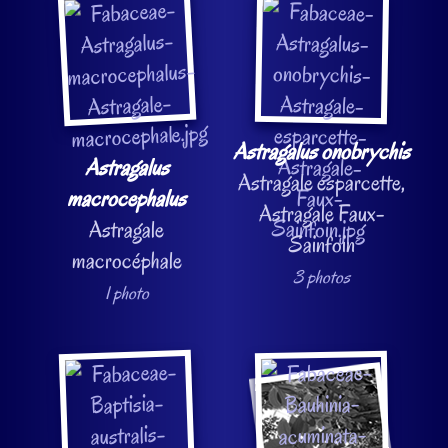
Astragalus onobrychis
Astragalus
Astragale esparcette,
macrocephalus
Astragale Faux-
Astragale
Sainfoin
macrocéphale
3 photos
1 photo