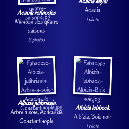
Acacia seyal
Acacia
Acacia retinodes
1 photo
Mimosa des quatre
saisons
3 photos
Albizia julibrissin
Albizia lebbeck
Arbre à soie, Acacia de
Albizia, Bois noir
Constantinople
1 photo