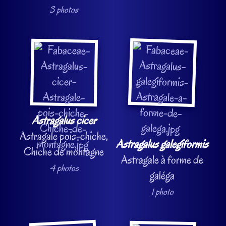
3 photos
Astragalus cicer
Astragale pois-chiche,
Astragalus galegiformis
Chiche de montagne
Astragale à forme de
4 photos
galéga
1 photo