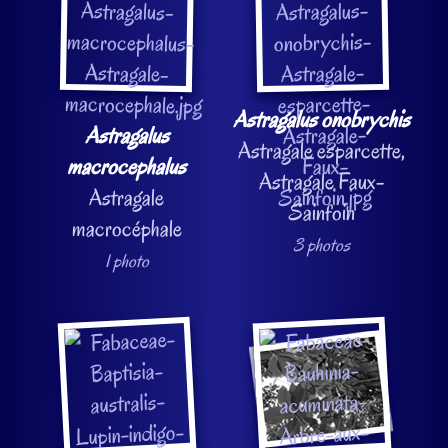
Astragalus onobrychis
Astragalus
Astragale esparcette,
macrocephalus
Astragale Faux-
Astragale
Sainfoin
macrocéphale
3 photos
1 photo