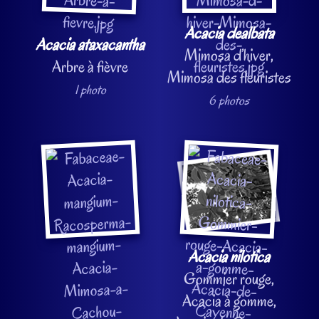
Acacia dealbata
Acacia ataxacantha
Mimosa d’hiver,
Arbre à fièvre
Mimosa des fleuristes
1 photo
6 photos
Acacia nilotica
Gommier rouge,
Acacia à gomme,