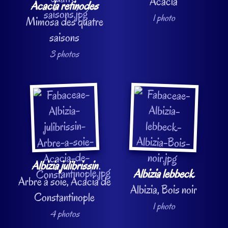
Acacia
Acacia retinodes
1 photo
Mimosa des quatre
saisons
3 photos
Albizia julibrissin
Albizia lebbeck
Arbre à soie, Acacia de
Albizia, Bois noir
Constantinople
1 photo
4 photos