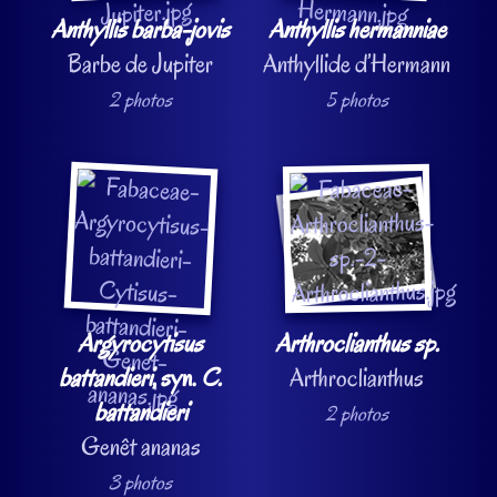
Anthyllis barba-jovis
Anthyllis hermanniae
Barbe de Jupiter
Anthyllide d’Hermann
2 photos
5 photos
Argyrocytisus
Arthroclianthus sp.
battandieri
, syn.
C.
Arthroclianthus
battandieri
2 photos
Genêt ananas
3 photos