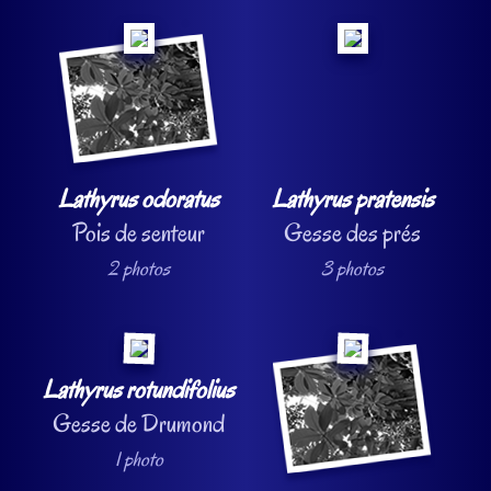
Lathyrus odoratus
Lathyrus pratensis
Pois de senteur
Gesse des prés
2 photos
3 photos
Lathyrus rotundifolius
Gesse de Drumond
1 photo