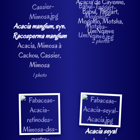
Acacia de Cayenne,
Babul, Taggart,
Mogohlo, Motsha,
Acacia mangium
, syn.
UmNqawe
Racosperma mangium
2 photos
Acacia, Mimosa à
Cachou, Cassier,
Mimosa
1 photo
Acacia seyal