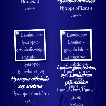
Hyssopus officinalis
Hoslundia
Hysope officinale
1 photo
1 photo
Lamium galeobdolon
,
syn.
Lamiastrum
Hyssopus officinalis
galeobdolon
ssp aristatus
Lamier doré, Lamier
Hyssope blanchâtre
jaune
1 photo
5 photos