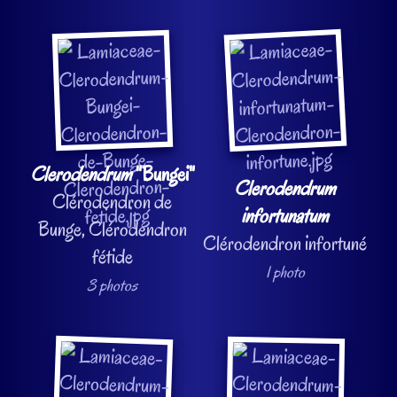
Clerodendrum
"Bungei"
Clerodendrum
Clérodendron de
infortunatum
Bunge, Clérodendron
Clérodendron infortuné
fétide
1 photo
3 photos