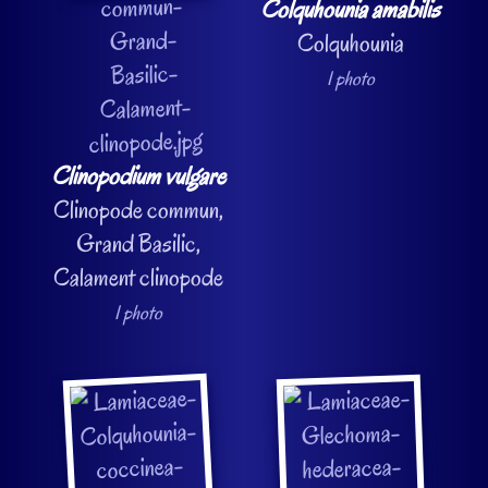
Colquhounia amabilis
Colquhounia
1 photo
Clinopodium vulgare
Clinopode commun,
Grand Basilic,
Calament clinopode
1 photo