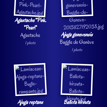
Agastache
"Pink
"Pearl"
Ajuga genevensis
Agastache
Buggle de Genève
1 photo
1 photo
Ajuga reptans
Ballota hirsuta