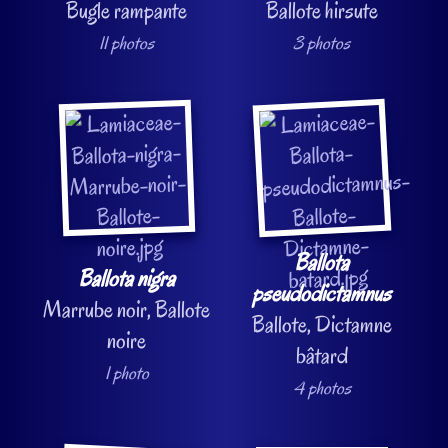
Bugle rampante
Ballote hirsute
11 photos
3 photos
Ballota
Ballota nigra
pseudodictamnus
Marrube noir, Ballote
Ballote, Dictamne
noire
bâtard
1 photo
4 photos