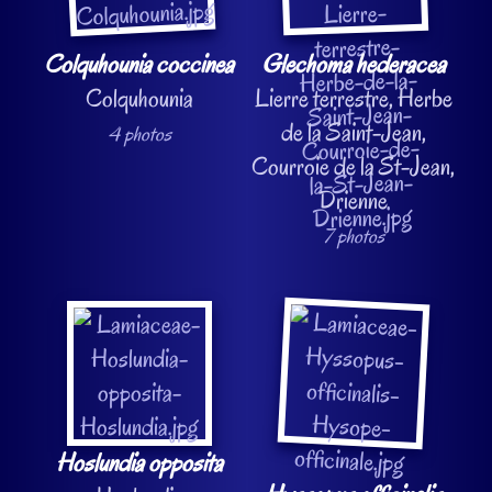
Colquhounia coccinea
Glechoma hederacea
Colquhounia
Lierre terrestre, Herbe
de la Saint-Jean,
4 photos
Courroie de la St-Jean,
Drienne
7 photos
Hoslundia opposita