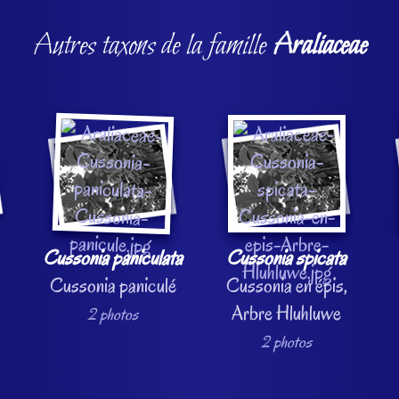
Autres taxons de la famille
Araliaceae
Cussonia paniculata
Cussonia spicata
Cussonia paniculé
Cussonia en épis,
Arbre Hluhluwe
2 photos
2 photos