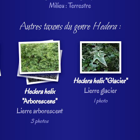
Milieu : Terrestre
Autres taxons du genre
Hedera
:
Hedera helix
"Glacier"
Lierre glacier
Hedera helix
"Arborescens"
1 photo
Lierre arborescent
3 photos