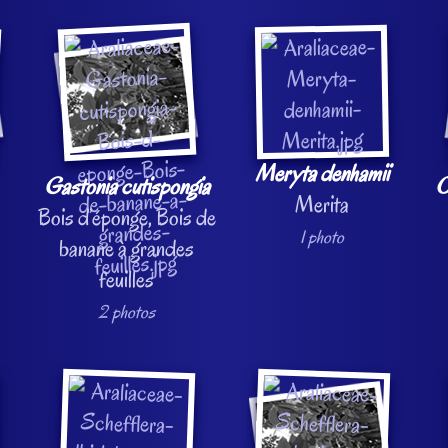
Meryta denhamii
Gastonia cutispongia
O
Merita
Bois d’éponge, Bois de
1 photo
banane à grandes
feuilles
2 photos