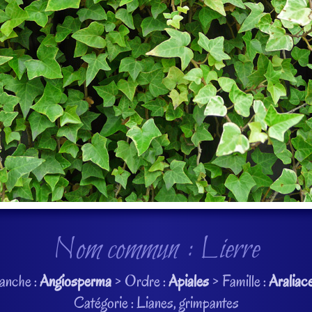
Nom commun : Lierre
anche :
Angiosperma
> Ordre :
Apiales
> Famille :
Araliac
Catégorie : Lianes, grimpantes