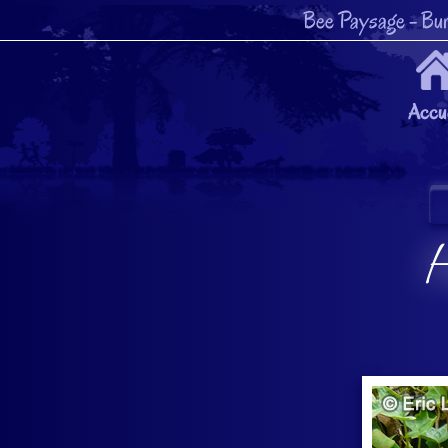
Bee Paysage
- Bur
Accue
H