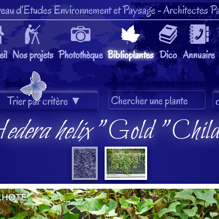
eau d'Etudes Environnement et Paysage
- Architectes Pa
il
Nos projets
Photothèque
Biblioplantes
Dico
Annuaire
edera helix
"Gold "Chil