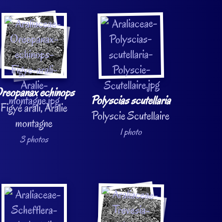
reopanax echinops
Polyscias scutellaria
Figyé arali, Aralie
Polyscie Scutellaire
montagne
1 photo
3 photos