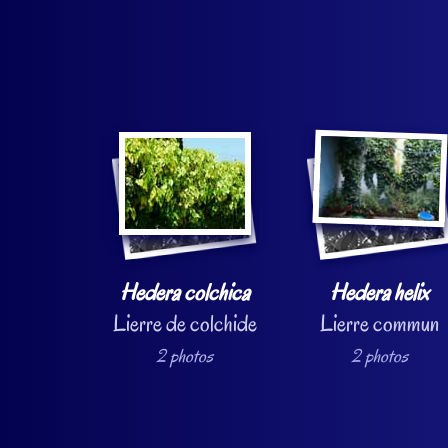
Hedera colchica
Hedera helix
Lierre de colchide
Lierre commun
2 photos
2 photos