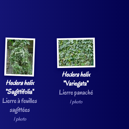
Hedera helix
Hedera helix
"Variegata"
"Sagittifolia"
Lierre panaché
Lierre à feuilles
1 photo
sagittées
1 photo