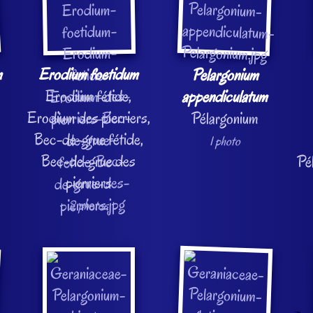
m
Erodium foetidum
Pelargonium
Erodium fétide,
appendiculatum
Erodium des pierriers,
Pélargonium
Bec-de-grue fétide,
1 photo
Bec-de-grue des
Pé
pierriers
2 photos