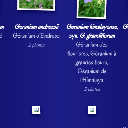
um
Geranium endressii
Geranium himalayense
,
G
é
Géranium d’Endress
syn.
G. grandiflorum
Géranium des
2 photos
fleuristes, Géranium à
grandes fleurs,
Géranium de
l’Himalaya
5 photos