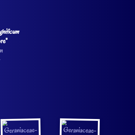
gnificum
re"
um