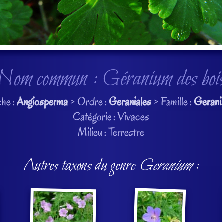
Nom commun : Géranium des boi
he :
Angiosperma
> Ordre :
Geraniales
> Famille :
Gerani
Catégorie : Vivaces
Milieu : Terrestre
Autres taxons du genre
Geranium
: