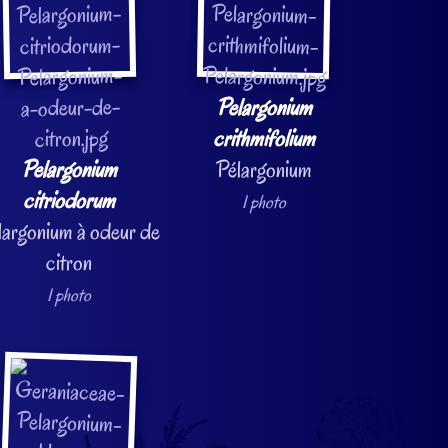
Pelargonium
crithmifolium
Pelargonium
Pélargonium
citriodorum
1 photo
largonium à odeur de
citron
1 photo