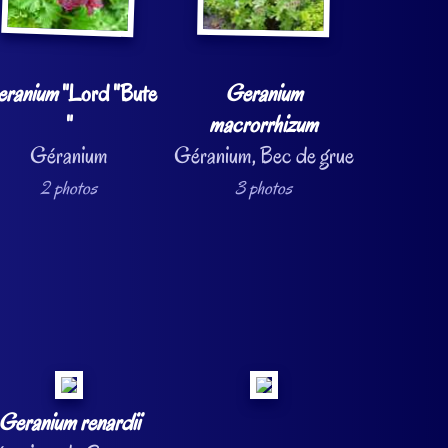
eranium
"Lord "Bute
Geranium
"
macrorrhizum
Géranium
Géranium, Bec de grue
2 photos
3 photos
Geranium renardii