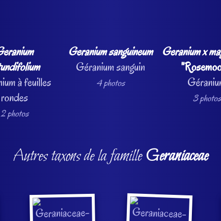
eranium
Geranium sanguineum
Geranium x ma
tundifolium
Géranium sanguin
"Rosemoo
ium à feuilles
Gérani
4 photos
rondes
3 photos
2 photos
Autres taxons de la famille
Geraniaceae