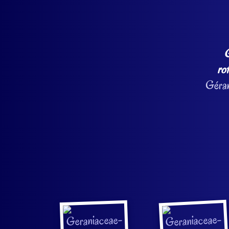
G
ro
Géran