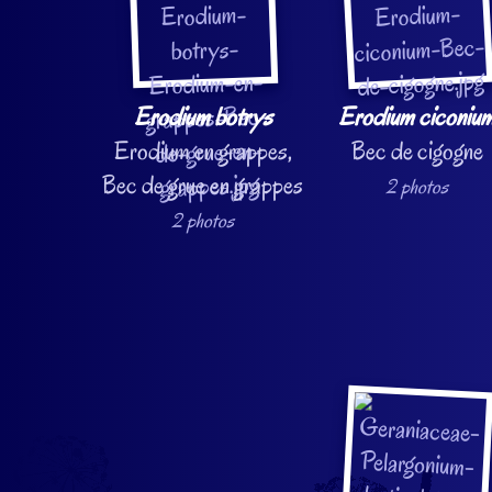
Erodium botrys
Erodium ciconiu
Erodium en grappes,
Bec de cigogne
Bec de grue en grappes
2 photos
2 photos