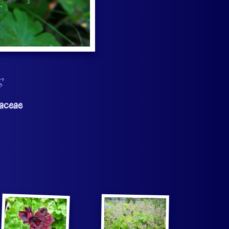
s
aceae