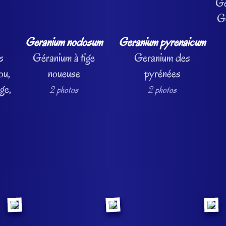
Gé
Gé
Geranium nodosum
Geranium pyrenaicum
s
Géranium à tige
Geranium des
ou,
noueuse
pyrénées
ge,
2 photos
2 photos