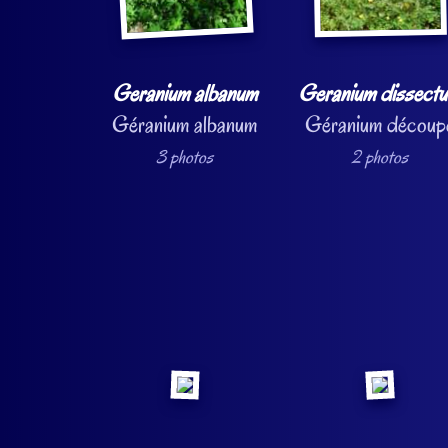
Geranium albanum
Geranium dissect
Géranium albanum
Géranium découp
3 photos
2 photos