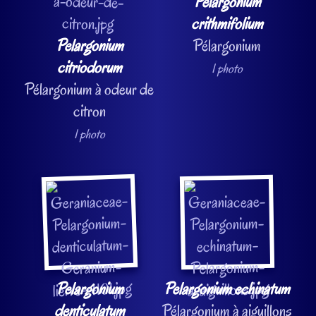
Pelargonium
crithmifolium
Pelargonium
Pélargonium
citriodorum
1 photo
Pélargonium à odeur de
citron
1 photo
Pelargonium
Pelargonium echinatum
denticulatum
Pélargonium à aiguillons