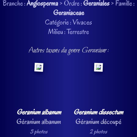
Branche :
Angiosperma
> Ordre :
Geraniales
> Famille :
Geraniaceae
Catégorie : Vivaces
Milieu : Terrestre
Autres taxons du genre
Geranium
:
Geranium albanum
Geranium dissectum
Géranium albanum
Géranium découpé
3 photos
2 photos