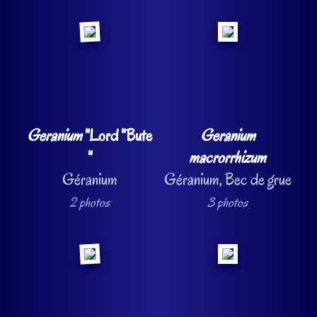
Geranium
"Lord "Bute
Geranium
"
macrorrhizum
Géranium
Géranium, Bec de grue
2 photos
3 photos