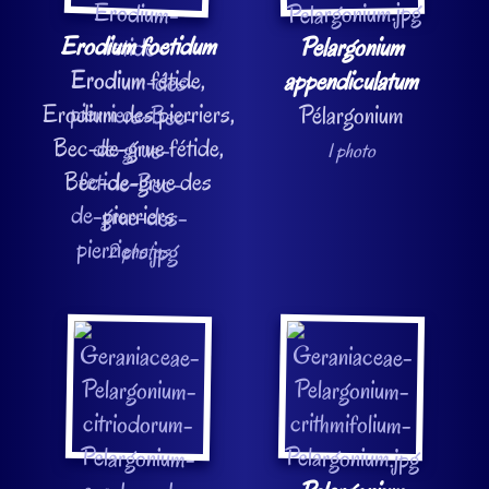
Erodium foetidum
Pelargonium
Erodium fétide,
appendiculatum
Erodium des pierriers,
Pélargonium
Bec-de-grue fétide,
1 photo
Bec-de-grue des
pierriers
2 photos