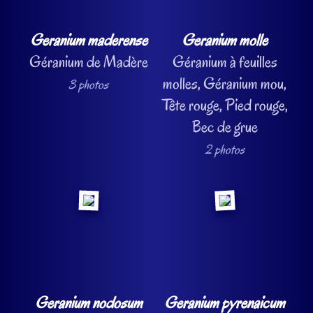
Geranium maderense
Geranium molle
Géranium de Madère
Géranium à feuilles
molles, Géranium mou,
3 photos
Tête rouge, Pied rouge,
Bec de grue
2 photos
Geranium nodosum
Geranium pyrenaicum