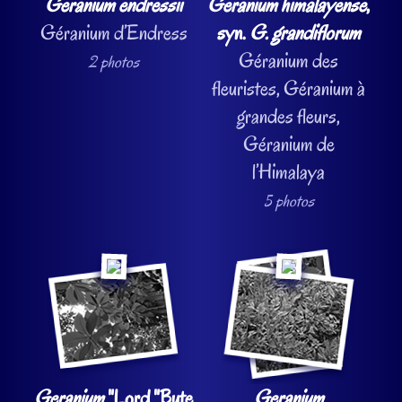
Geranium endressii
Geranium himalayense
,
Géranium d’Endress
syn.
G. grandiflorum
Géranium des
2 photos
fleuristes, Géranium à
grandes fleurs,
Géranium de
l’Himalaya
5 photos
Geranium
"Lord "Bute
Geranium