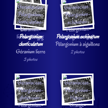
Pelargonium
Pelargonium echinatum
denticulatum
Pélargonium à aiguillons
Géranium lierre
2 photos
3 photos