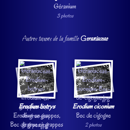
Géranium
3 photos
Autres taxons de la famille
Geraniaceae
Erodium botrys
Erodium ciconium
Erodium en grappes,
Bec de cigogne
Bec de grue en grappes
2 photos