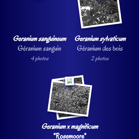
Geranium sanguineum
Geranium sylvaticum
Géranium sanguin
Géranium des bois
4 photos
2 photos
Geranium x magnificum
"Rosemoore"