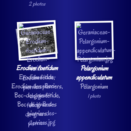
2 photos
Erodium foetidum
Pelargonium
Erodium fétide,
appendiculatum
Erodium des pierriers,
Pélargonium
Bec-de-grue fétide,
1 photo
Bec-de-grue des
pierriers
2 photos