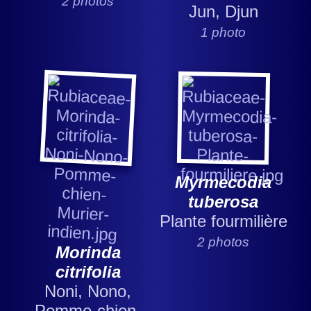
2 photos
Jun, Djun
1 photo
Myrmecodia
tuberosa
Plante fourmilière
2 photos
Morinda
citrifolia
Noni, Nono,
Pomme-chien,