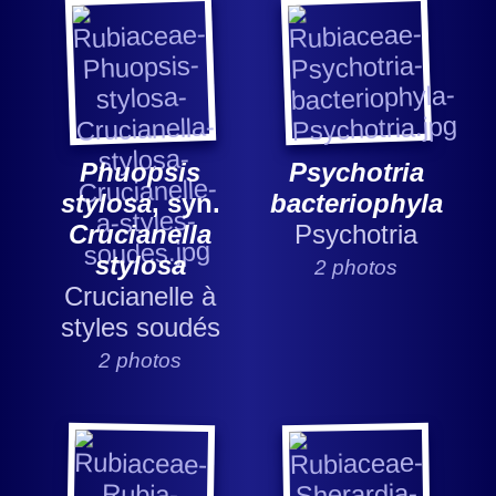
Phuopsis
Psychotria
stylosa
, syn.
bacteriophyla
Crucianella
Psychotria
stylosa
2 photos
Crucianelle à
styles soudés
2 photos