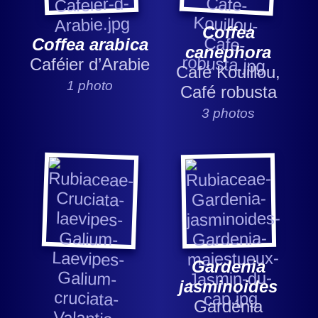
Coffea
Coffea arabica
canephora
Caféier d’Arabie
Café Kouillou,
1 photo
Café robusta
3 photos
Gardenia
jasminoides
Gardénia