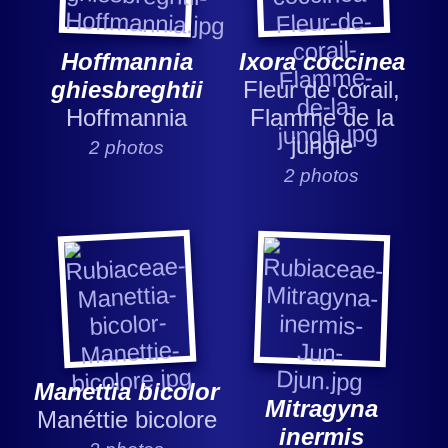
Hoffmannia
Ixora coccinea
ghiesbreghtii
Fleur de corail,
Hoffmannia
Flamme de la
jungle
2 photos
2 photos
Manettia bicolor
Mitragyna
Manéttie bicolore
inermis