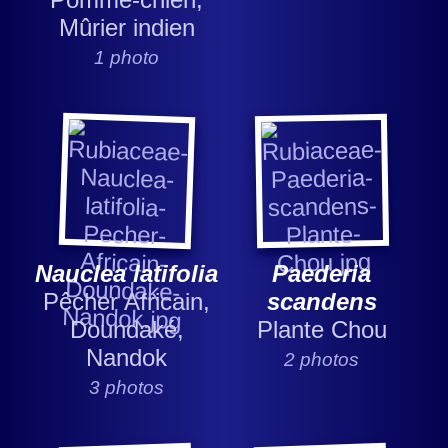
Mûrier indien
1 photo
Nauclea latifolia
Paederia
Pêcher Africain,
scandens
Doundaké,
Plante Chou
Nandok
2 photos
3 photos