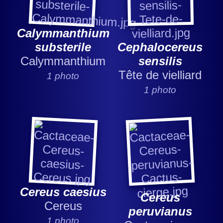
Calymmanthium
substerile
Cephalocereus
Calymmanthium
sensilis
Tête de vielliard
1 photo
1 photo
Cereus caesius
Cereus
Cereus
peruvianus
1 photo