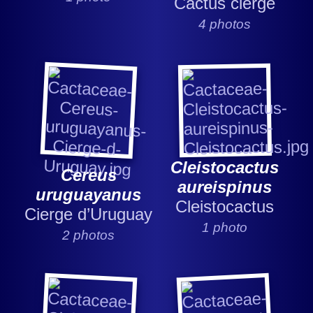
Cactus cierge
4 photos
Cleistocactus
Cereus
aureispinus
uruguayanus
Cleistocactus
Cierge d’Uruguay
1 photo
2 photos