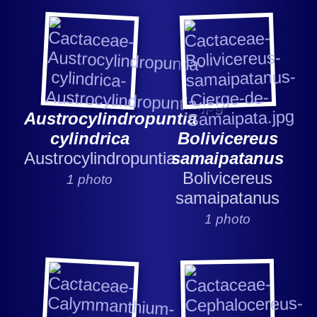
Austrocylindropuntia
cylindrica
Bolivicereus
Austrocylindropuntia
samaipatanus
Bolivicereus
1 photo
samaipatanus
1 photo