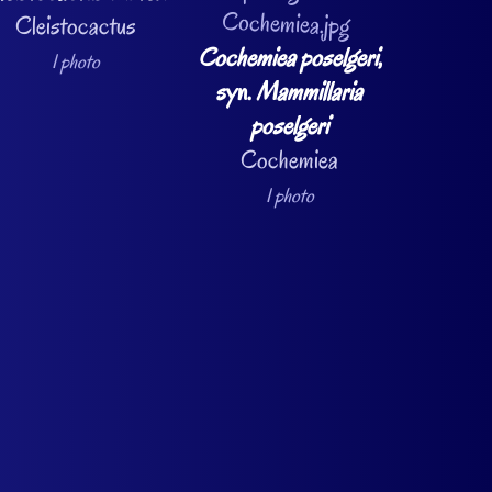
Cleistocactus
Cochemiea poselgeri
,
1 photo
syn.
Mammillaria
poselgeri
Cochemiea
1 photo