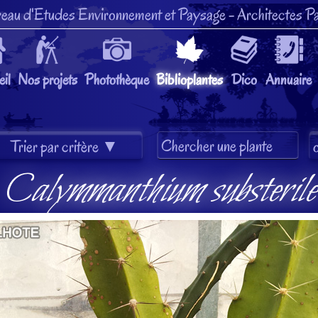
eau d'Etudes Environnement et Paysage
- Architectes Pa
il
Nos projets
Photothèque
Biblioplantes
Dico
Annuaire
Calymmanthium substerile