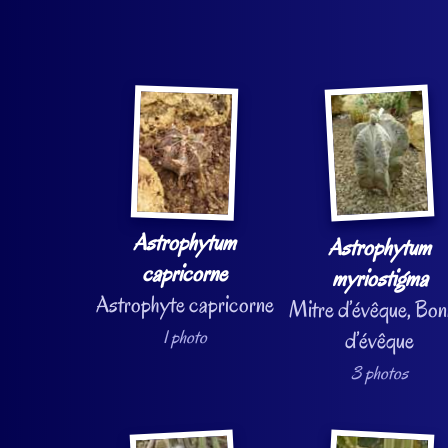
Astrophytum
Astrophytum
capricorne
myriostigma
Astrophyte capricorne
Mitre d’évêque, Bon
1 photo
d’évêque
3 photos