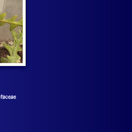
taceae