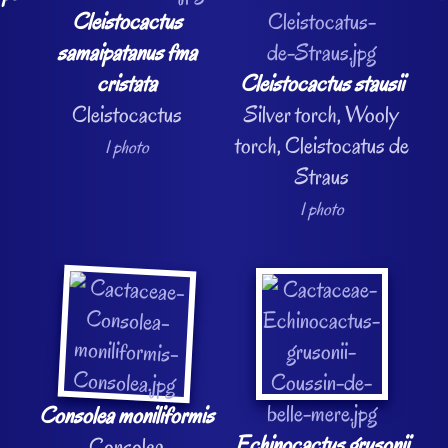
Cleistocactus
samaipatanus fma
cristata
Cleistocactus stausii
Cleistocactus
Silver torch, Wooly
torch, Cleistocatus de
1 photo
Straus
1 photo
Consolea moniliformis
Echinocactus grusonii
Consolea