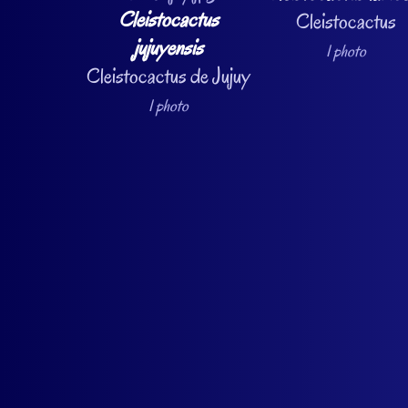
Cleistocactus
Cleistocactus
jujuyensis
1 photo
Cleistocactus de Jujuy
1 photo