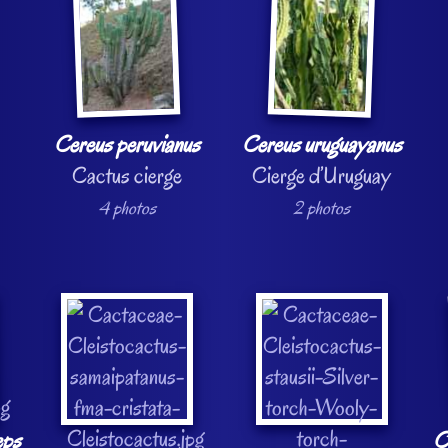
Cereus peruvianus
Cereus uruguayanus
Cactus cierge
Cierge d’Uruguay
4 photos
2 photos
eps
C