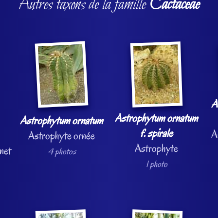
Autres taxons de la famille
Cactaceae
A
Astrophytum ornatum
Astrophytum ornatum
f. spirale
A
Astrophyte ornée
Astrophyte
net
4 photos
1 photo