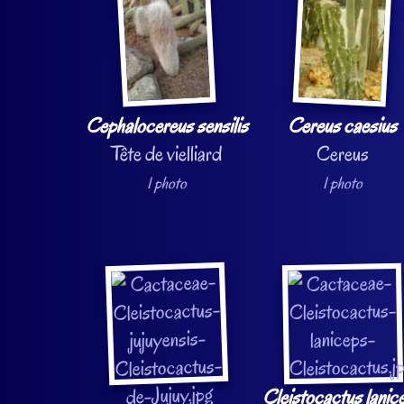
Cephalocereus sensilis
Cereus caesius
Tête de vielliard
Cereus
1 photo
1 photo
Cleistocactus lanic