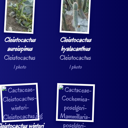
Cleistocactus
Cleistocactus
aureispinus
hyalacanthus
Cleistocactus
Cleistocactus
1 photo
1 photo
leistocactus winteri