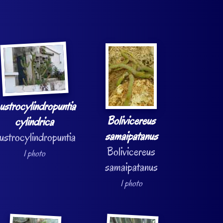
ustrocylindropuntia
Bolivicereus
cylindrica
samaipatanus
ustrocylindropuntia
Bolivicereus
1 photo
samaipatanus
1 photo