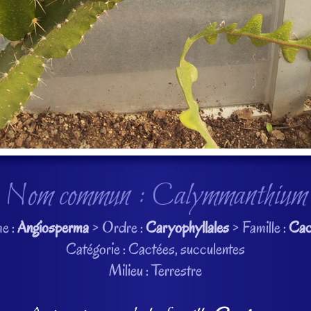
Nom commun : Calymmanthium
e :
Angiosperma
> Ordre :
Caryophyllales
> Famille :
Cac
Catégorie : Cactées, succulentes
Milieu : Terrestre