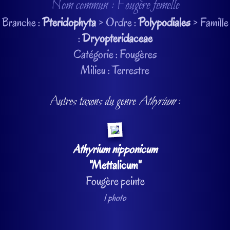
Nom commun : Fougère femelle
Branche :
Pteridophyta
> Ordre :
Polypodiales
> Famille
:
Dryopteridaceae
Catégorie : Fougères
Milieu : Terrestre
Autres taxons du genre
Athyrium
:
Athyrium nipponicum
"Mettalicum"
Fougère peinte
1 photo