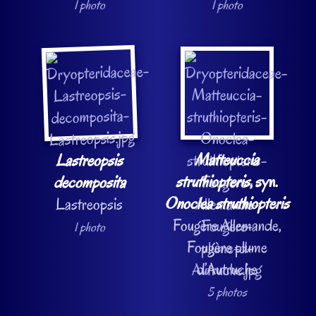
1 photo
1 photo
Matteuccia
Lastreopsis
struthiopteris
, syn.
decomposita
Onoclea struthiopteris
Lastreopsis
Fougère Allemande,
1 photo
Fougère plume
d’Autruche
5 photos