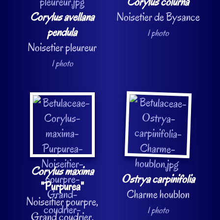
Corylus colurna
Corylus avellana
Noisetier de Bysance
pendula
1 photo
Noisetier pleureur
1 photo
Corylus maxima
Ostrya carpinifolia
"Purpurea"
Charme houblon
Noiseitier pourpre,
1 photo
Grand coudrier,