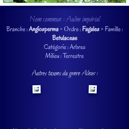
Nom commun : Aulne impérial
Branche :
Angiosperma
> Ordre :
Fagales
> Famille :
Betulaceae
Catégorie : Arbres
Milieu : Terrestre
Autres taxons du genre
Alnus
: