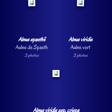
Alnus spaethii
Alnus viridis
Aulne de Spaeth
Aulne vert
3 photos
3 photos
Alnus viridis ssp. crispa