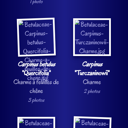
1 photo
Carpinus betulus
Carpinus
"Quercifolia"
"Turczaninowii"
Charme à feuilles de
Charme
chêne
2 photos
3 photos