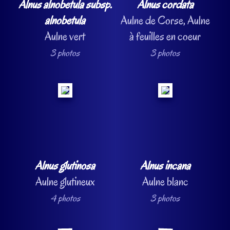
Alnus alnobetula subsp.
Alnus cordata
alnobetula
Aulne de Corse, Aulne
Aulne vert
à feuilles en coeur
3 photos
3 photos
Alnus glutinosa
Alnus incana
Aulne glutineux
Aulne blanc
4 photos
3 photos