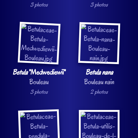
3 photos
3 photos
Betula
"Medwediewii"
Betula nana
Bouleau
Bouleau nain
3 photos
2 photos