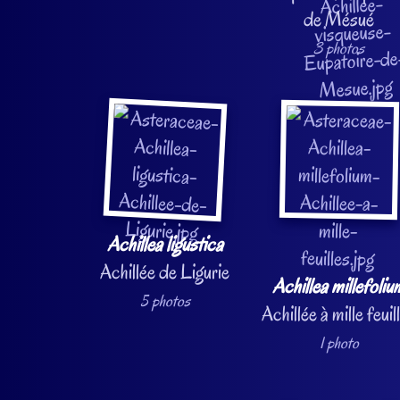
de Mésué
3 photos
Achillea ligustica
Achillée de Ligurie
Achillea millefoliu
5 photos
Achillée à mille feuil
1 photo