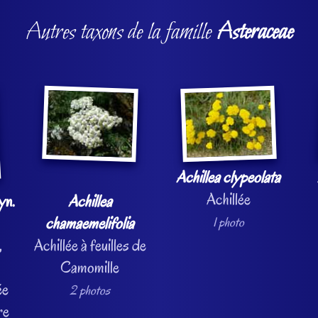
Autres taxons de la famille
Asteraceae
Achillea clypeolata
Achillée
syn.
Achillea
chamaemelifolia
1 photo
,
Achillée à feuilles de
Camomille
ée
2 photos
re