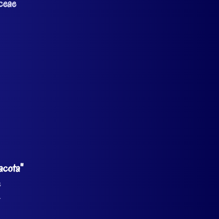
ceae
acota"
e