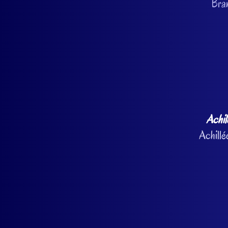
Bra
Achil
Achillée