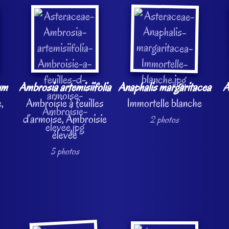
um
Ambrosia artemisiifolia
Anaphalis margaritacea
A
,
Ambroisie à feuilles
Immortelle blanche
d’armoise, Ambroisie
2 photos
élevée
5 photos