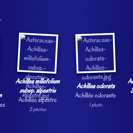
Achillea millefolium
Ac
Achillea odorata
subsp. alpestris
S
m
Achillée odorante
Achillée alpestre
les
1 photo
3 photos