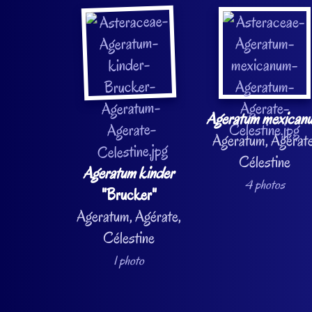
Ageratum mexican
Ageratum, Agérate
Célestine
Ageratum kinder
4 photos
"Brucker"
Ageratum, Agérate,
Célestine
1 photo