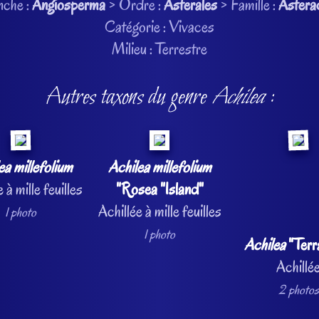
nche :
Angiosperma
> Ordre :
Asterales
> Famille :
Astera
Catégorie : Vivaces
Milieu : Terrestre
Autres taxons du genre
Achilea
:
ea millefolium
Achilea millefolium
 à mille feuilles
"Rosea "Island"
Achillée à mille feuilles
1 photo
1 photo
Achilea
"Terr
Achillé
2 photos