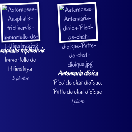
naphalis triplinervis
Immortelle de
l’Himalaya
Antennaria dioica
3 photos
Pied de chat dioïque,
Patte de chat dioïque
1 photo