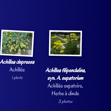
Achillea depressa
Achillée
Achillea filipendulina
,
syn.
A. eupatorium
1 photo
Achillée eupatoire,
Herbe à dinde
3 photos