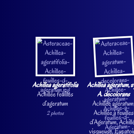
Achillea ageratifolia
Achillea ageratum
, 
Achillée feuilles
A. decolorans
d’ageratum
Achillée agératum
Achillée à feuilles
2 photos
d’Ageratum, Achill
visqueuse, Eupatoi