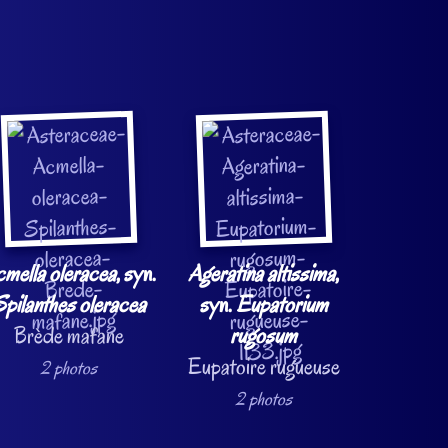
mella oleracea
, syn.
Ageratina altissima
,
pilanthes oleracea
syn.
Eupatorium
Brède mafane
rugosum
Eupatoire rugueuse
2 photos
2 photos